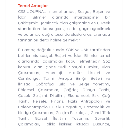
Temel Amaçlar
CSS JOURNAL'ın temel amacı, Sosyal, Beşeri ve
İdari Bilimler alanında interdisipliner bir
yaklaşımla yapılacak olan çalışmaları en yüksek
standartları kapsayıcı şekilde yayınlayabilmek
ve bu amaç doğrultusunda uluslararası arenada
tanınan bir dergi haline gelmektir.
Bu amaç doğrultusunda YÖK ve ÜAK tarafından
belirlenmiş sosyal, Beşeri ve İdari Bilimler temel
alanlarında çalışmaları kabul etmektedir. Söz
konusu alan içinde "Adli Sosyal Bilimleri, Alan
Çalışmaları, Arkeoloji, Atatürk İlkeleri ve
Cumhuriyet Tarihi, Avrupa Birliği, Beşeri ve
İktisadi Coğrafya, Bilgi ve Belge Yönetimi,
Bölgesel Çalışmalar, Çağdaş Dünya Tarihi,
Çocuk Gelişimi, Dilbilimi, Ekonometri, Eski Çağ
Tarihi, Felsefe, Finans, Fiziki Antropoloji ve
Paleoantropoloji, Fiziki Coğrafya, Gazetecilik ve
Medya Çalışmaları, Gelişim Psikolojisi, Genel Türk
Tarihi, Görsel İletişim Tasarımı, Güvenlik
Çalışmaları, Halkla İlişkiler, İktisadi Düşünce,