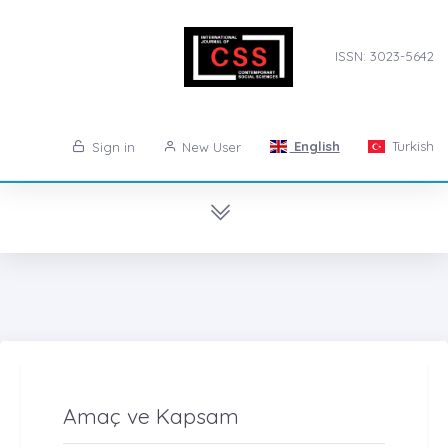
ISSN: 3023-5642
English
Turkish
Sign in
New User
Amaç ve Kapsam