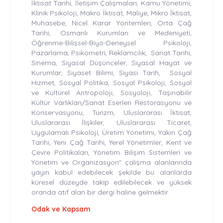
İktisat Tarihi, İletişim Çalışmaları, Kamu Yönetimi,
Klinik Psikoloji, Makro İktisat, Maliye, Mikro İktisat,
Muhasebe, Nicel Karar Yöntemleri, Orta Çağ
Tarihi, Osmanlı Kurumları ve Medeniyeti,
Öğrenme-Bilişsel-Biyo-Deneysel Psikoloji,
Pazarlama, Psikometri, Reklamcılık, Sanat Tarihi,
Sinema, Siyasal Düşünceler, Siyasal Hayat ve
Kurumlar, Siyaset Bilimi, Siyasi Tarih, Sosyal
Hizmet, Sosyal Politika, Sosyal Psikoloji, Sosyal
ve Kültürel Antropoloji, Sosyoloji, Taşınabilir
Kültür Varlıkları/Sanat Eserleri Restorasyonu ve
Konservasyonu, Turizm, Uluslararası İktisat,
Uluslararası İlişkiler, Uluslararası Ticaret,
Uygulamalı Psikoloji, Üretim Yönetimi, Yakın Çağ
Tarihi, Yeni Çağ Tarihi, Yerel Yönetimler, Kent ve
Çevre Politikaları, Yönetim Bilişim Sistemleri ve
Yönetim ve Organizasyon" çalışma alanlarında
yayın kabul edebilecek şekilde bu alanlarda
küresel düzeyde takip edilebilecek ve yüksek
oranda atıf alan bir dergi haline gelmektir.
Odak ve Kapsam