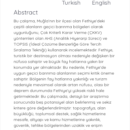
Turkish
English
Abstract
Bu çalışma, Muğla’nın bir ilçesi olan Fethiye’deki
çeşitli alanların geçici barınma bölgeleri olarak
uygunluğunu, Çok Kriterli Karar Verme (ÇKKV)
yöntemleri olan AHS (Analitik Hiyerarşi Süreci) ve
TOPSIS (İdeal Çözüme Benzerliğe Göre Tercih
Sıralama Tekniği) kullanarak incelemektedir. Fethiye,
turistik bir destinasyon olması nedeniyle değişken bir
nüfusa sahiptir ve büyük fay hatlarına yakın bir
konumda yer almaktadır. Bu nedenle, Fethiye’de
uygun geçici barınma alanlarının seçimi kritik öneme
sahiptir. Bölgenin fay hatlarına yakınlığı ve turizm
nedeniyle mevsimsel olarak artan nüfusu, olası bir
deprem durumunda Fethiye’yi yüksek riskli hale
getirmektedir. Bu çalışmada, detaylı bir araştırma
sonucunda beş potansiyel alan belirlenmiş ve sekiz
kritere göre değerlendirilmiştir: topografya, alan
büyüklüğü, toplumsal destek, sağlık hizmetlerine
mesafe, altyapı ve kamu hizmetlerine yakınlık,
güvenlik, tehlike bölgelerinden uzaklık ve erişim