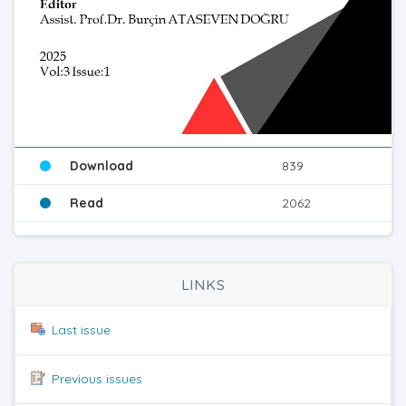
Download
839
Read
2062
LINKS
Last issue
Previous issues