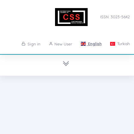
ISSN: 3023-5642
English
Turkish
Sign in
New User